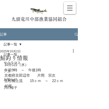
九頭竜川中部漁業協同組合
記事
記事一覧
2025年10月2日
記事一覧
鮎釣り情報
サクラマス
10月1日（水）
午前9時　～　午後1時
アユ
京都府京田辺市　　片岡　宗次
お知らせ
五松橋上流　　15ｃｍ　～　22ｃｍ　　
40尾
川の様子