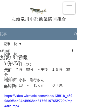
九頭竜川中部漁業協同組合
記事
記事一覧
6月25日
記事一覧
鮎釣り情報
サクラマス
６月２４日（水）
午前　７時　00分　～午後　１５時　30
アユ
分
お知らせ
福井市　小林　隆行さん
五松橋　13　～　19ｃｍ　　６７尾
川の様子
https://video.wixstatic.com/video/13f91b_c89
9dc9f8ba94c49968ea5176619765f/720p/mp
4/file.mp4