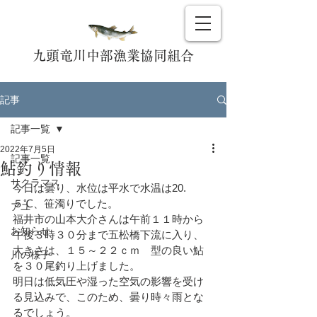
九頭竜川中部漁業協同組合
記事
記事一覧
2022年7月5日
記事一覧
鮎釣り情報
サクラマス
今日は曇り、水位は平水で水温は20.
５℃、笹濁りでした。
アユ
福井市の山本大介さんは午前１１時から
お知らせ
午後３時３０分まで五松橋下流に入り、
大きさは、１５～２２ｃｍ　型の良い鮎
川の様子
を３０尾釣り上げました。
明日は
低気圧や湿った空気の影響を受け
る見込みで、このため、曇り時々雨とな
るでしょう。