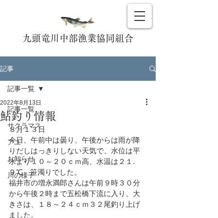
九頭竜川中部漁業協同組合
記事
記事一覧
2022年8月13日
記事一覧
鮎釣り情報
サクラマス
８月１３日
今日、午前中は曇り、午後からは雨が降
アユ
りだしはっきりしない天気で、水位は平
お知らせ
水より１０～２０ｃｍ高、水温は２１.
９℃、笹濁りでした。
川の様子
福井市の増永満郎さんは午前９時３０分
から午後２時まで五松橋下流に入り、大
きさは、１８～２４ｃｍ３２尾釣り上げ
ました。