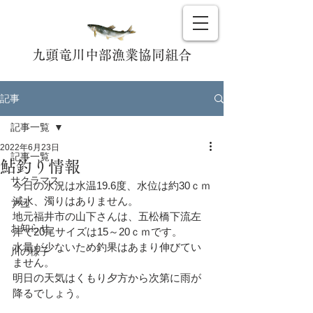
九頭竜川中部漁業協同組合
記事
記事一覧
2022年6月23日
記事一覧
鮎釣り情報
サクラマス
今日の水況は水温19.6度、水位は約30ｃｍ
減水、濁りはありません。
アユ
地元福井市の山下さんは、五松橋下流左
お知らせ
岸で20尾サイズは15～20ｃｍです。
水量が少ないため釣果はあまり伸びてい
川の様子
ません。
明日の天気はくもり夕方から次第に雨が
降るでしょう。