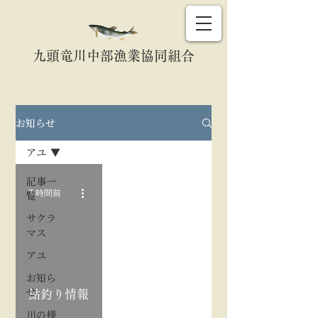
九頭竜川中部漁業協同組合
お知らせ
アユ
記事一
7 時間前
覧
サクラ
マス
アユ
oad video
お知ら
せ
鮎釣り情報
川の様