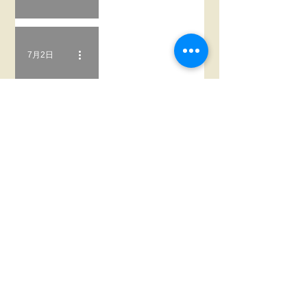
7月2日
oad video
鮎釣り情報
1
/
34