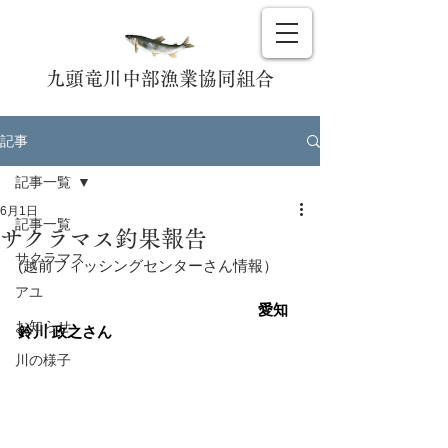
九頭竜川中部漁業協同組合
記事
記事一覧
6月1日
記事一覧
サクラマス釣果報告
サクラマス
(越前フィッシングセンターさん情報）
アユ
　　　　　　　　　　　　　　　　愛知 
お知らせ
鈴川 政之さん
川の様子