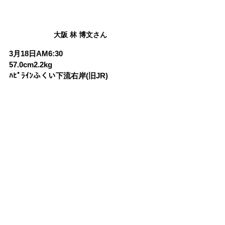
大阪 林 博文さん
3月18日AM6:30
57.0cm2.2kg
ﾊﾋﾟﾗｲﾝふくい下流右岸(旧JR)