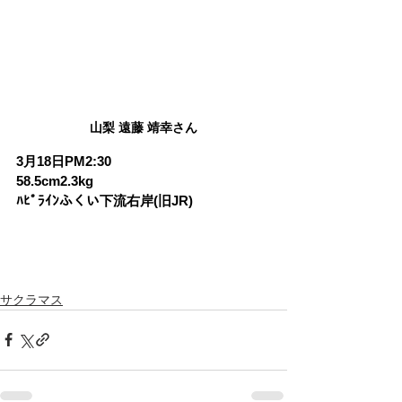
山梨 遠藤 靖幸さん
3月18日PM2:30
58.5cm2.3kg
ﾊﾋﾟﾗｲﾝふくい下流右岸(旧JR)
サクラマス