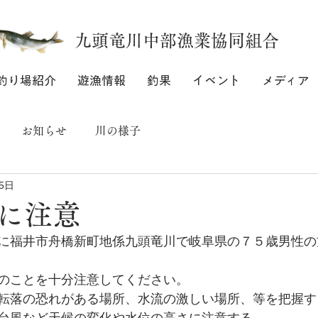
九頭竜川中部漁業協同組合
釣り場紹介
遊漁情報
釣果
イベント
メディア
お知らせ
川の様子
5日
に注意
に福井市舟橋新町地係九頭竜川で岐阜県の７５歳男性の
のことを十分注意してください。
転落の恐れがある場所、水流の激しい場所、等を把握す