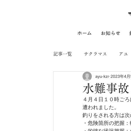
ホーム
お知らせ
記事一覧
サクラマス
アユ
ayu-kzr
2023年4月
水難事故
４月４日１０時ごろ
遭われました。
釣りをされる方は次
・危険箇所の把握：