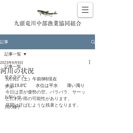
九頭竜川中部漁業協同組合
記事
記事一覧
2023年9月9日
記事一覧
河川の状況
サクラマス
9月9日（土）午前8時現在
水温19.8℃　　水位は平水　　薄い濁り
アユ
今日は雲が優勢の空。パラパラ、サーッ
お知らせ
とにわか雨の可能性があります。
昼間は汗ばむような残暑となります。
川の様子