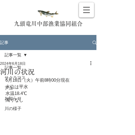
九頭竜川中部漁業協同組合
記事
記事一覧
2024年6月18日
記事一覧
河川の状況
サクラマス
6月18日（火）午前8時00分現在
水位は平水　
アユ
水温18.4℃
お知らせ
濁りなし
川の様子