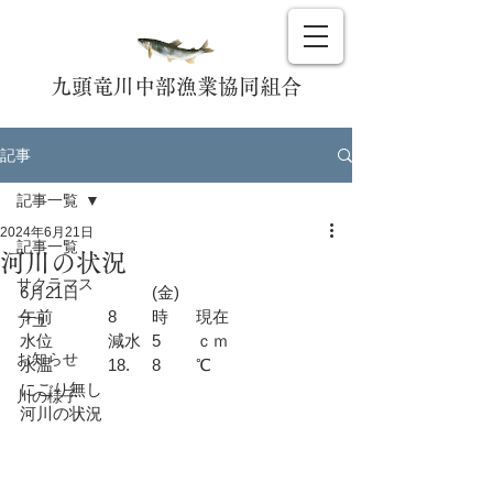
九頭竜川中部漁業協同組合
記事
記事一覧
2024年6月21日
記事一覧
河川の状況
サクラマス
6月21日		(金)		
午前		8	時	現在
アユ
水位		減水	5	ｃｍ
お知らせ
水温		18.	8	℃
にごり無し				
川の様子
河川の状況