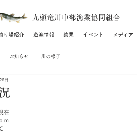
九頭竜川中部漁業協同組合
釣り場紹介
遊漁情報
釣果
イベント
メディア
お知らせ
川の様子
26日
況
6日		(水)		
前		8	時	現在
		増水	20	ｃｍ
	16.	4	℃