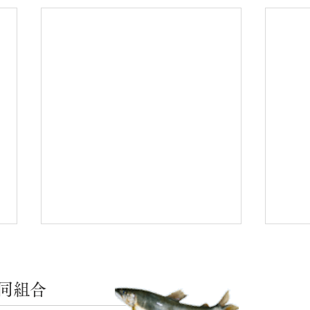
同組合
河川の状況
河川