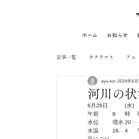
ホーム
お知らせ
記事一覧
サクラマス
アユ
ayu-kzr
2024年6月
河川の状
6月2
午
水位
水温	