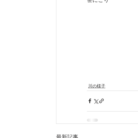
笹にごり	
川の様子
最新記事