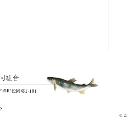
同組合
河川の状況
河川
平寺町松岡葵1-101
p
© 