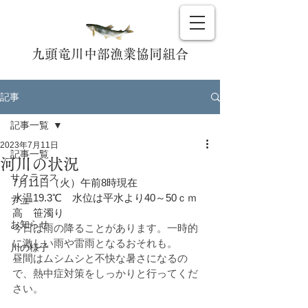
九頭竜川中部漁業協同組合
記事
記事一覧
2023年7月11日
記事一覧
河川の状況
サクラマス
7月11日（火）午前8時現在
水温19.3℃　水位は平水より40～50ｃｍ
アユ
高　笹濁り
お知らせ
今日は雨の降ることがあります。一時的
に激しい雨や雷雨となるおそれも。
川の様子
昼間はムシムシと不快な暑さになるの
で、熱中症対策をしっかりと行ってくだ
さい。