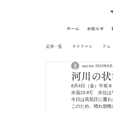
ホーム
お知らせ
記事一覧
サクラマス
アユ
ayu-kzr
2023年8月
河川の状
8月4日（金）午前
水温23.6℃　水位
今日は高気圧に覆わ
このため、晴れ朝晩