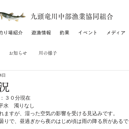
九頭竜川中部漁業協同組合
釣り場紹介
遊漁情報
釣果
イベント
メディア
お知らせ
川の様子
4日
況
８：３０分現在
は平水　濁りなし
れますが、湿った空気の影響を受ける見込みです。
曇りで、昼過ぎから夜のはじめ頃は雨の降る所があるで