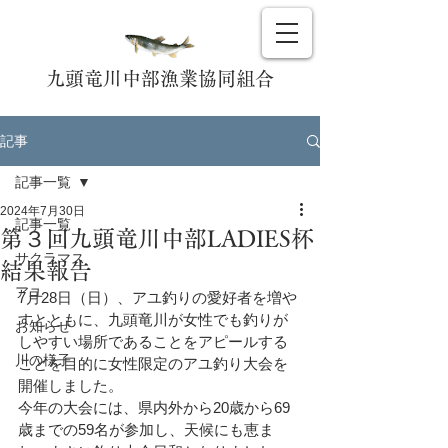
九頭竜川中部漁業協同組合
記事
記事一覧
2024年7月30日
記事一覧
第３回九頭竜川中部LADIES杯
サクラマス
結果報告
アユ
7月28日（日）、アユ釣りの愛好者を増や
すとともに、九頭竜川が女性でも釣りが
お知らせ
しやすい場所であることをアピールする
川の様子
ことを目的に女性限定のアユ釣り大会を
開催しました。
今年の大会には、県内外から20歳から69
歳までの59名が参加し、
天候にも恵ま