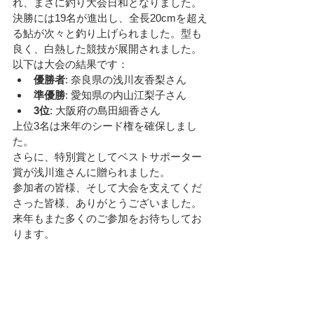
れ、まさに釣り大会日和となりました。
決勝には19名が進出し、全長20cmを超え
る鮎が次々と釣り上げられました。型も
良く、白熱した競技が展開されました。
以下は大会の結果です：
優勝者
: 奈良県の浅川友香梨さん
準優勝
: 愛知県の内山江梨子さん
3位
: 大阪府の島田細香さん
上位3名は来年のシード権を確保しまし
た。
さらに、特別賞としてベストサポーター
賞が浅川進さんに贈られました。
参加者の皆様、そして大会を支えてくだ
さった皆様、ありがとうございました。
来年もまた多くのご参加をお待ちしてお
ります。