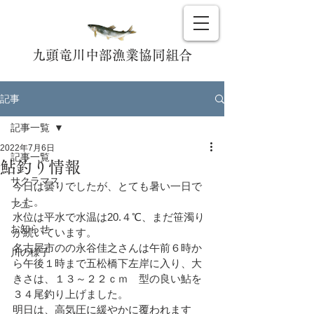
九頭竜川中部漁業協同組合
記事
記事一覧
2022年7月6日
記事一覧
鮎釣り情報
サクラマス
今日は曇りでしたが、とても暑い一日で
した。
アユ
水位は平水で水温は20.４℃、まだ笹濁り
お知らせ
が続いています。
名古屋市のの永谷佳之さんは午前６時か
川の様子
ら午後１時まで五松橋下左岸に入り、大
きさは、１３～２２ｃｍ　型の良い鮎を
３４尾釣り上げました。
明日は、高気圧に緩やかに覆われます