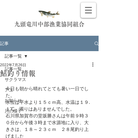
九頭竜川中部漁業協同組合
記事
記事一覧
2022年7月26日
記事一覧
鮎釣り情報
サクラマス
今日も朝から晴れてとても暑い一日でし
アユ
た。
お知らせ
水位は平水より１５ｃｍ高、水温は１９.
１℃、濁りはありませんでした。
川の様子
石川県加賀市の堂坂勝さんは午前９時３
０分から午後３時まで水源地に入り、大
きさは、１８～２３ｃｍ　２８尾釣り上
げました