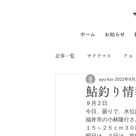
ホーム
お知らせ
記事一覧
サクラマス
アユ
ayu-kzr
2022年9月
鮎釣り情
９月２日
今日、曇りで、水位
福井市の小林隆行さ
１５～２５ｃｍ３０