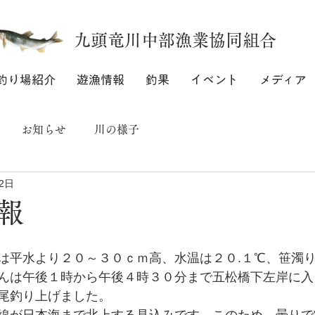
九頭竜川中部漁業協同組合
釣り場紹介
遊漁情報
釣果
イベント
メディア
お知らせ
川の様子
2日
報
は平水より２０～３０ｃｍ高、水温は２０.１℃、笹濁
んは午後１時から午後４時３０分まで五松橋下左岸に入
尾釣り上げました。