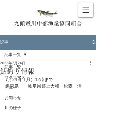
九頭竜川中部漁業協同組合
記事
記事一覧
2023年7月24日
記事一覧
鮎釣り情報
サクラマス
7月24日（月）12時まで
坂東島　　岐阜県郡上大和　松森　渉
アユ
お知らせ
川の様子