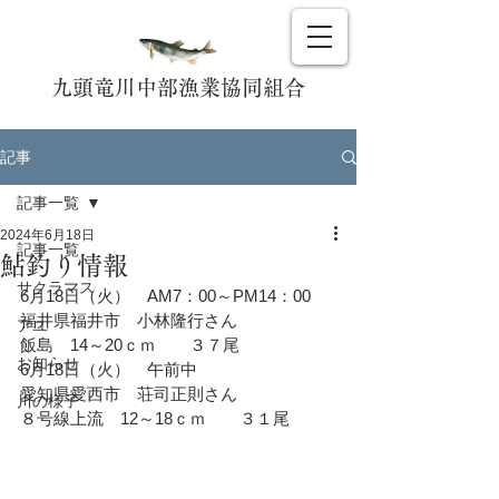
九頭竜川中部漁業協同組合
記事
記事一覧
2024年6月18日
記事一覧
鮎釣り情報
サクラマス
6月18日（火）　AM7：00～PM14：00
福井県福井市　小林隆行
さん
アユ
飯島　14～20ｃｍ　　３７尾
お知らせ
6月18日（火）　午前中
愛知県愛西市　荘司正則
さん
川の様子
８号線上流　12～18ｃｍ　　３１尾