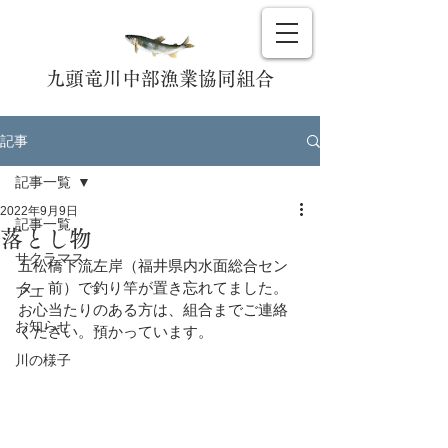
九頭竜川中部漁業協同組合
記事
記事一覧
2022年9月9日
記事一覧
落とし物
サクラマス
五松橋下流左岸（福井県内水面総合セン
タ－前）で釣り竿が置き忘れてました。
アユ
お心当たりのある方は、組合までご連絡
お知らせ
ください。預かっています。
川の様子